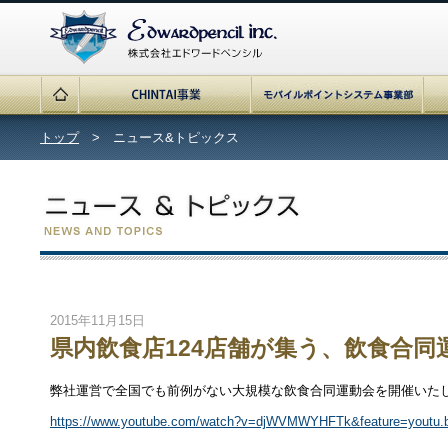
トップ
> ニュース&トピックス
2015年11月15日
県内飲食店124店舗が集う、飲食合
弊社運営で全国でも前例がない大規模な飲食合同運動会を開催いた
https://www.youtube.com/watch?v=djWVMWYHFTk&feature=youtu.